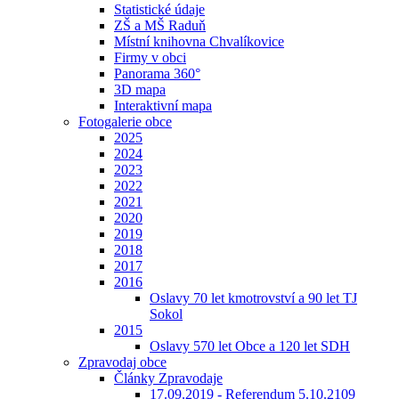
Statistické údaje
ZŠ a MŠ Raduň
Místní knihovna Chvalíkovice
Firmy v obci
Panorama 360°
3D mapa
Interaktivní mapa
Fotogalerie obce
2025
2024
2023
2022
2021
2020
2019
2018
2017
2016
Oslavy 70 let kmotrovství a 90 let TJ
Sokol
2015
Oslavy 570 let Obce a 120 let SDH
Zpravodaj obce
Články Zpravodaje
17.09.2019 - Referendum 5.10.2109