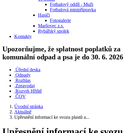
Fotbalový oddíl - Muži
Fotbalová minipřípravka
Hasiči
Fotogalerie
Maršovec z.s.
Rybářský spolek
Kontakty
Upozorňujme, že splatnost poplatků za
komunální odpad a psa je do 30. 6. 2026
Úřední deska
Odpady
Rozhlas
Zpravodaj
Rozvrh Hřiště
ČOV
Úvodní stránka
Aktuálně
Upřesnění informací ke svozu plastů a...
Upřesnění informací ke svozu