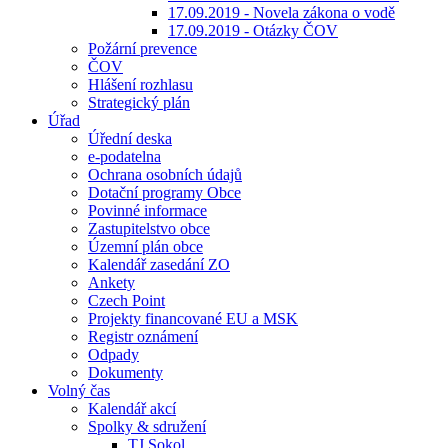
17.09.2019 - Novela zákona o vodě
17.09.2019 - Otázky ČOV
Požární prevence
ČOV
Hlášení rozhlasu
Strategický plán
Úřad
Úřední deska
e-podatelna
Ochrana osobních údajů
Dotační programy Obce
Povinné informace
Zastupitelstvo obce
Územní plán obce
Kalendář zasedání ZO
Ankety
Czech Point
Projekty financované EU a MSK
Registr oznámení
Odpady
Dokumenty
Volný čas
Kalendář akcí
Spolky & sdružení
TJ Sokol