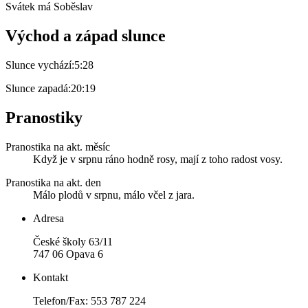
Svátek má
Soběslav
Východ a západ slunce
Slunce vychází:
5:28
Slunce zapadá:
20:19
Pranostiky
Pranostika na akt. měsíc
Když je v srpnu ráno hodně rosy, mají z toho radost vosy.
Pranostika na akt. den
Málo plodů v srpnu, málo včel z jara.
Adresa
České školy 63/11
747 06 Opava 6
Kontakt
Telefon/Fax: 553 787 224