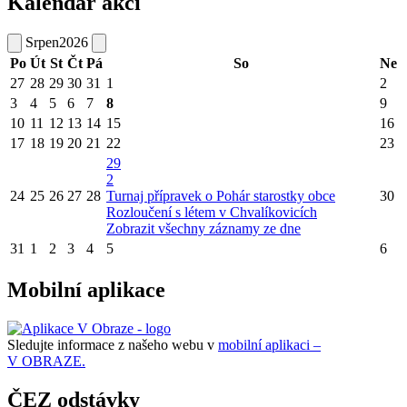
Kalendář akcí
Srpen
2026
Po
Út
St
Čt
Pá
So
Ne
27
28
29
30
31
1
2
3
4
5
6
7
8
9
10
11
12
13
14
15
16
17
18
19
20
21
22
23
29
2
24
25
26
27
28
Turnaj přípravek o Pohár starostky obce
30
Rozloučení s létem v Chvalíkovicích
Zobrazit všechny záznamy ze dne
31
1
2
3
4
5
6
Mobilní aplikace
Sledujte informace z našeho webu v
mobilní aplikaci –
V OBRAZE.
ČEZ odstávky