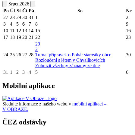
Srpen
2026
Po
Út
St
Čt
Pá
So
Ne
27
28
29
30
31
1
2
3
4
5
6
7
8
9
10
11
12
13
14
15
16
17
18
19
20
21
22
23
29
2
24
25
26
27
28
Turnaj přípravek o Pohár starostky obce
30
Rozloučení s létem v Chvalíkovicích
Zobrazit všechny záznamy ze dne
31
1
2
3
4
5
6
Mobilní aplikace
Sledujte informace z našeho webu v
mobilní aplikaci –
V OBRAZE.
ČEZ odstávky