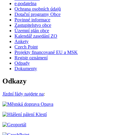
e-podatelna
Ochrana osobních údajů
Dotační programy Obce
Povinné informace
Zastupitelstvo obce
Územní plán obce
Kalendář zasedání ZO
Ankety
Czech Point
Projekty financované EU a MSK
Registr oznámení
Odpady
Dokumenty
Odkazy
Jízdní řády najdete na
: