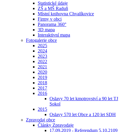
Statistické údaje
ZŠ a MŠ Raduň
Místní knihovna Chvalíkovice
Firmy v obci
Panorama 360°
3D mapa
Interaktivní mapa
Fotogalerie obce
2025
2024
2023
2022
2021
2020
2019
2018
2017
2016
Oslavy 70 let kmotrovství a 90 let TJ
Sokol
2015
Oslavy 570 let Obce a 120 let SDH
Zpravodaj obce
Články Zpravodaje
17.09.2019 - Referendum 5.10.2109