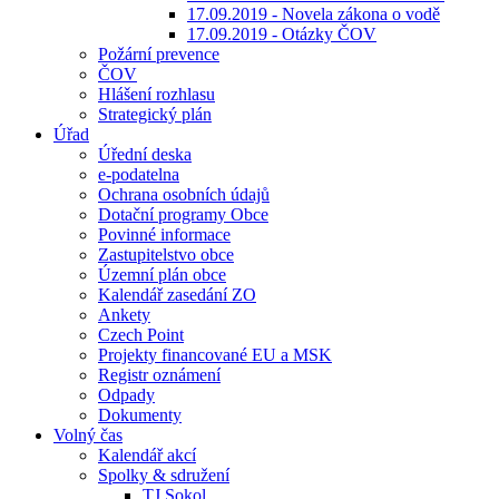
17.09.2019 - Novela zákona o vodě
17.09.2019 - Otázky ČOV
Požární prevence
ČOV
Hlášení rozhlasu
Strategický plán
Úřad
Úřední deska
e-podatelna
Ochrana osobních údajů
Dotační programy Obce
Povinné informace
Zastupitelstvo obce
Územní plán obce
Kalendář zasedání ZO
Ankety
Czech Point
Projekty financované EU a MSK
Registr oznámení
Odpady
Dokumenty
Volný čas
Kalendář akcí
Spolky & sdružení
TJ Sokol