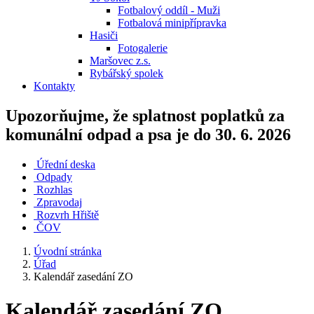
Fotbalový oddíl - Muži
Fotbalová minipřípravka
Hasiči
Fotogalerie
Maršovec z.s.
Rybářský spolek
Kontakty
Upozorňujme, že splatnost poplatků za
komunální odpad a psa je do 30. 6. 2026
Úřední deska
Odpady
Rozhlas
Zpravodaj
Rozvrh Hřiště
ČOV
Úvodní stránka
Úřad
Kalendář zasedání ZO
Kalendář zasedání ZO