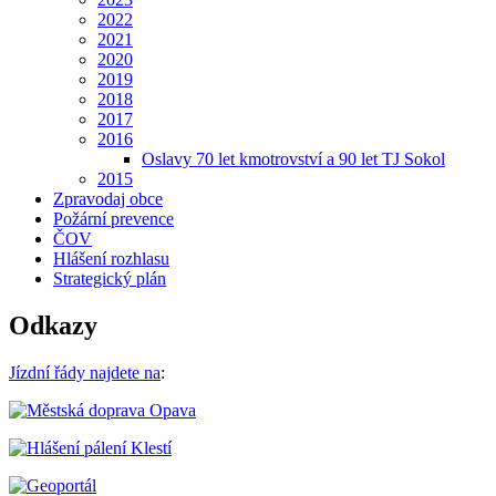
2022
2021
2020
2019
2018
2017
2016
Oslavy 70 let kmotrovství a 90 let TJ Sokol
2015
Zpravodaj obce
Požární prevence
ČOV
Hlášení rozhlasu
Strategický plán
Odkazy
Jízdní řády najdete na
: