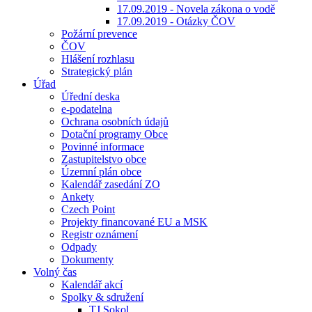
17.09.2019 - Novela zákona o vodě
17.09.2019 - Otázky ČOV
Požární prevence
ČOV
Hlášení rozhlasu
Strategický plán
Úřad
Úřední deska
e-podatelna
Ochrana osobních údajů
Dotační programy Obce
Povinné informace
Zastupitelstvo obce
Územní plán obce
Kalendář zasedání ZO
Ankety
Czech Point
Projekty financované EU a MSK
Registr oznámení
Odpady
Dokumenty
Volný čas
Kalendář akcí
Spolky & sdružení
TJ Sokol