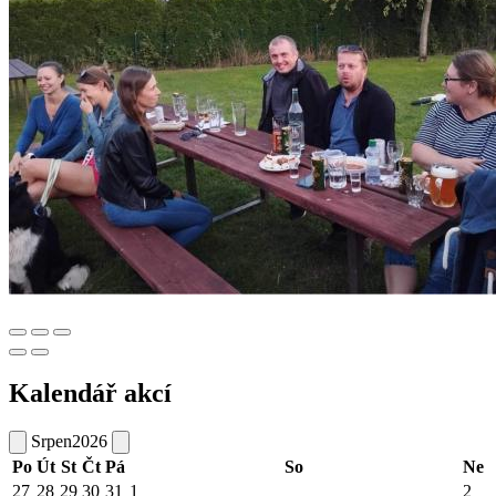
Kalendář akcí
Srpen
2026
Po
Út
St
Čt
Pá
So
Ne
27
28
29
30
31
1
2