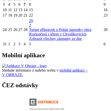
3
4
5
6
7
8
9
10
11
12
13
14
15
16
17
18
19
20
21
22
23
29
2
24
25
26
27
28
Turnaj přípravek o Pohár starostky obce
30
Rozloučení s létem v Chvalíkovicích
Zobrazit všechny záznamy ze dne
31
1
2
3
4
5
6
Mobilní aplikace
Sledujte informace z našeho webu v
mobilní aplikaci –
V OBRAZE.
ČEZ odstávky