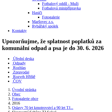
Fotbalový oddíl - Muži
Fotbalová minipřípravka
Hasiči
Fotogalerie
Maršovec z.s.
Rybářský spolek
Kontakty
Upozorňujme, že splatnost poplatků za
komunální odpad a psa je do 30. 6. 2026
Úřední deska
Odpady
Rozhlas
Zpravodaj
Rozvrh Hřiště
ČOV
Úvodní stránka
Obec
Fotogalerie obce
2016
Oslavy 70 let kmotrovství a 90 let TJ...