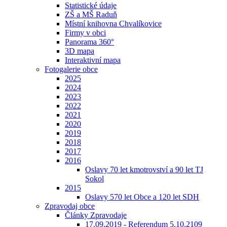
Statistické údaje
ZŠ a MŠ Raduň
Místní knihovna Chvalíkovice
Firmy v obci
Panorama 360°
3D mapa
Interaktivní mapa
Fotogalerie obce
2025
2024
2023
2022
2021
2020
2019
2018
2017
2016
Oslavy 70 let kmotrovství a 90 let TJ
Sokol
2015
Oslavy 570 let Obce a 120 let SDH
Zpravodaj obce
Články Zpravodaje
17.09.2019 - Referendum 5.10.2109