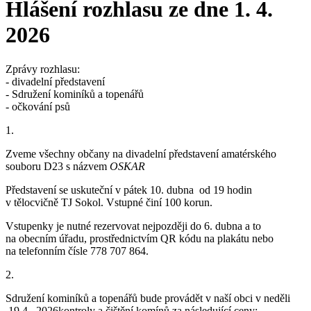
Hlášení rozhlasu ze dne 1. 4.
2026
Zprávy rozhlasu:
- divadelní představení
- Sdružení kominíků a topenářů
- očkování psů
1.
Zveme všechny občany na divadelní představení amatérského
souboru D23 s názvem
OSKAR
Představení se uskuteční v pátek 10. dubna od 19 hodin
v tělocvičně TJ Sokol. Vstupné činí 100 korun.
Vstupenky je nutné rezervovat nejpozději do 6. dubna a to
na obecním úřadu, prostřednictvím QR kódu na plakátu nebo
na telefonním čísle 778 707 864.
2.
Sdružení kominíků a topenářů bude provádět v naší obci v neděli
19.4 . 2026kontroly a čištění komínů za následující ceny: