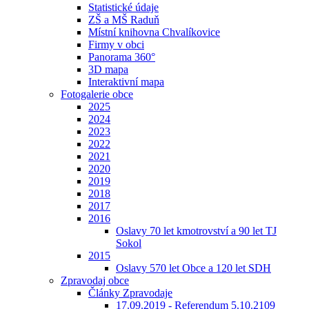
Statistické údaje
ZŠ a MŠ Raduň
Místní knihovna Chvalíkovice
Firmy v obci
Panorama 360°
3D mapa
Interaktivní mapa
Fotogalerie obce
2025
2024
2023
2022
2021
2020
2019
2018
2017
2016
Oslavy 70 let kmotrovství a 90 let TJ
Sokol
2015
Oslavy 570 let Obce a 120 let SDH
Zpravodaj obce
Články Zpravodaje
17.09.2019 - Referendum 5.10.2109