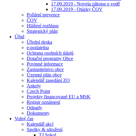
17.09.2019 - Novela zákona o vodě
17.09.2019 - Otázky ČOV
Požární prevence
ČOV
Hlášení rozhlasu
Strategický plán
Úřad
Úřední deska
e-podatelna
Ochrana osobních údajů
Dotační programy Obce
Povinné informace
Zastupitelstvo obce
Územní plán obce
Kalendář zasedání ZO
Ankety
Czech Point
Projekty financované EU a MSK
Registr oznámení
Odpady
Dokumenty
Volný čas
Kalendář akcí
Spolky & sdružení
TJ Sokol