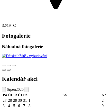
32/19 °C
Fotogalerie
Náhodná fotogalerie
Kalendář akcí
Srpen
2026
Po
Út
St
Čt
Pá
So
Ne
27
28
29
30
31
1
2
3
4
5
6
7
8
9