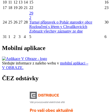
10
11
12
13
14
15
16
17
18
19
20
21
22
23
29
2
24
25
26
27
28
Turnaj přípravek o Pohár starostky obce
30
Rozloučení s létem v Chvalíkovicích
Zobrazit všechny záznamy ze dne
31
1
2
3
4
5
6
Mobilní aplikace
Sledujte informace z našeho webu v
mobilní aplikaci –
V OBRAZE.
ČEZ odstávky