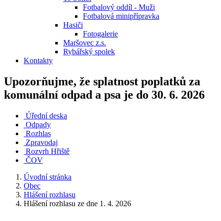
Fotbalový oddíl - Muži
Fotbalová minipřípravka
Hasiči
Fotogalerie
Maršovec z.s.
Rybářský spolek
Kontakty
Upozorňujme, že splatnost poplatků za
komunální odpad a psa je do 30. 6. 2026
Úřední deska
Odpady
Rozhlas
Zpravodaj
Rozvrh Hřiště
ČOV
Úvodní stránka
Obec
Hlášení rozhlasu
Hlášení rozhlasu ze dne 1. 4. 2026