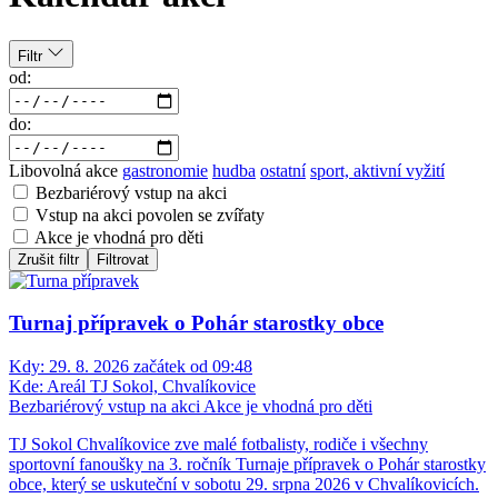
Filtr
od:
do:
Libovolná akce
gastronomie
hudba
ostatní
sport, aktivní vyžití
Bezbariérový vstup na akci
Vstup na akci povolen se zvířaty
Akce je vhodná pro děti
Zrušit filtr
Filtrovat
Turnaj přípravek o Pohár starostky obce
Kdy:
29. 8. 2026 začátek od 09:48
Kde:
Areál TJ Sokol, Chvalíkovice
Bezbariérový vstup na akci
Akce je vhodná pro děti
TJ Sokol Chvalíkovice zve malé fotbalisty, rodiče i všechny
sportovní fanoušky na 3. ročník Turnaje přípravek o Pohár starostky
obce, který se uskuteční v sobotu 29. srpna 2026 v Chvalíkovicích.