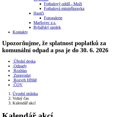
Fotbalový oddíl - Muži
Fotbalová minipřípravka
Hasiči
Fotogalerie
Maršovec z.s.
Rybářský spolek
Kontakty
Upozorňujme, že splatnost poplatků za
komunální odpad a psa je do 30. 6. 2026
Úřední deska
Odpady
Rozhlas
Zpravodaj
Rozvrh Hřiště
ČOV
Úvodní stránka
Volný čas
Kalendář akcí
Kalendář akcí