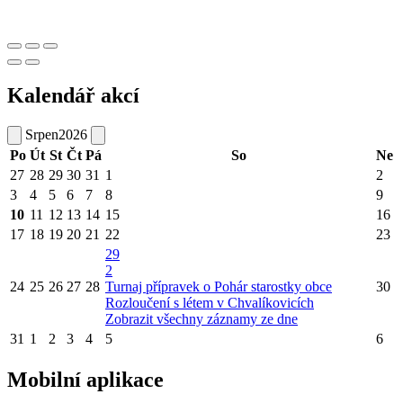
Kalendář akcí
Srpen
2026
Po
Út
St
Čt
Pá
So
Ne
27
28
29
30
31
1
2
3
4
5
6
7
8
9
10
11
12
13
14
15
16
17
18
19
20
21
22
23
29
2
24
25
26
27
28
Turnaj přípravek o Pohár starostky obce
30
Rozloučení s létem v Chvalíkovicích
Zobrazit všechny záznamy ze dne
31
1
2
3
4
5
6
Mobilní aplikace