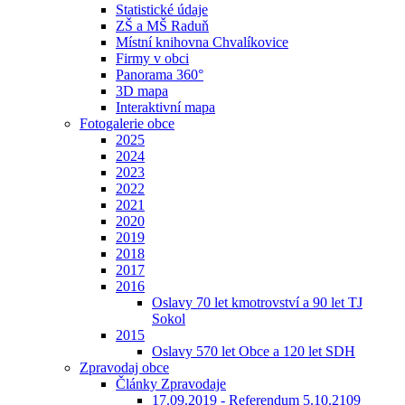
Statistické údaje
ZŠ a MŠ Raduň
Místní knihovna Chvalíkovice
Firmy v obci
Panorama 360°
3D mapa
Interaktivní mapa
Fotogalerie obce
2025
2024
2023
2022
2021
2020
2019
2018
2017
2016
Oslavy 70 let kmotrovství a 90 let TJ
Sokol
2015
Oslavy 570 let Obce a 120 let SDH
Zpravodaj obce
Články Zpravodaje
17.09.2019 - Referendum 5.10.2109