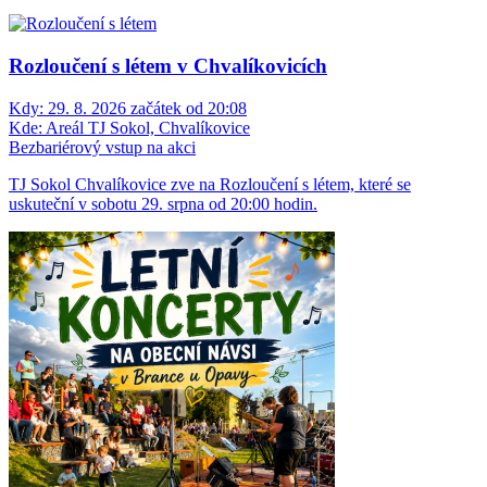
Rozloučení s létem v Chvalíkovicích
Kdy:
29. 8. 2026 začátek od 20:08
Kde:
Areál TJ Sokol, Chvalíkovice
Bezbariérový vstup na akci
TJ Sokol Chvalíkovice zve na Rozloučení s létem, které se
uskuteční v sobotu 29. srpna od 20:00 hodin.