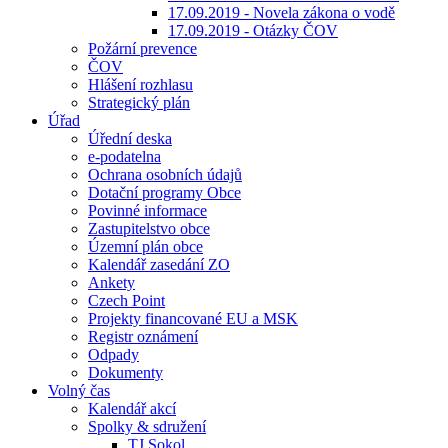
17.09.2019 - Novela zákona o vodě
17.09.2019 - Otázky ČOV
Požární prevence
ČOV
Hlášení rozhlasu
Strategický plán
Úřad
Úřední deska
e-podatelna
Ochrana osobních údajů
Dotační programy Obce
Povinné informace
Zastupitelstvo obce
Územní plán obce
Kalendář zasedání ZO
Ankety
Czech Point
Projekty financované EU a MSK
Registr oznámení
Odpady
Dokumenty
Volný čas
Kalendář akcí
Spolky & sdružení
TJ Sokol